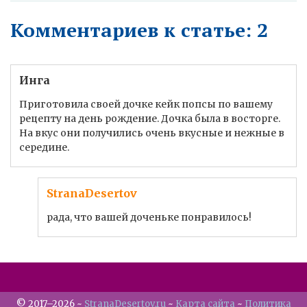
Комментариев к статье: 2
Инга
Приготовила своей дочке кейк попсы по вашему
рецепту на день рождение. Дочка была в восторге.
На вкус они получились очень вкусные и нежные в
середине.
StranaDesertov
рада, что вашей доченьке понравилось!
©
2017–
2026
~
StranaDesertov.ru
~
Карта сайта
~
Политика